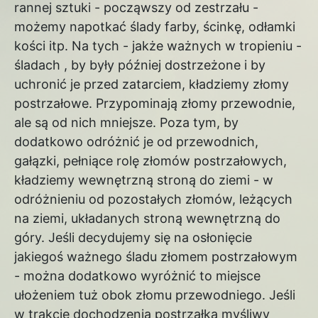
rannej sztuki - począwszy od zestrzału -
możemy napotkać ślady farby, ścinkę, odłamki
kości itp. Na tych - jakże ważnych w tropieniu -
śladach , by były później dostrzeżone i by
uchronić je przed zatarciem, kładziemy złomy
postrzałowe. Przypominają złomy przewodnie,
ale są od nich mniejsze. Poza tym, by
dodatkowo odróżnić je od przewodnich,
gałązki, pełniące rolę złomów postrzałowych,
kładziemy wewnętrzną stroną do ziemi - w
odróżnieniu od pozostałych złomów, leżących
na ziemi, układanych stroną wewnętrzną do
góry. Jeśli decydujemy się na osłonięcie
jakiegoś ważnego śladu złomem postrzałowym
- można dodatkowo wyróżnić to miejsce
ułożeniem tuż obok złomu przewodniego. Jeśli
w trakcie dochodzenia postrzałka myśliwy