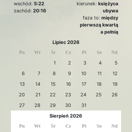
wschód:
5:22
kierunek:
księżyca
zachód:
20:16
ubywa
faza to:
między
pierwszą kwartą
a pełnią
Lipiec 2026
Pn
Wt
Śr
Cz
Pt
So
Nd
1
2
3
4
5
6
7
8
9
10
11
12
13
14
15
16
17
18
19
20
21
22
23
24
25
26
27
28
29
30
31
Sierpień 2026
Pn
Wt
Śr
Cz
Pt
So
Nd