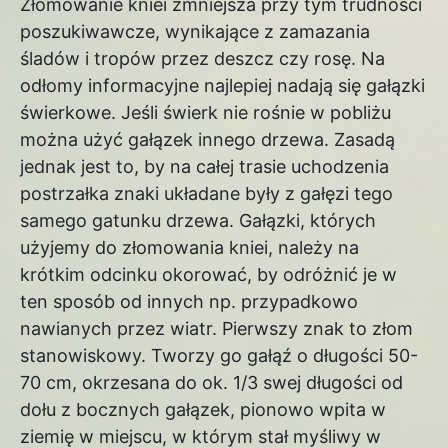
Złomowanie kniei zmniejsza przy tym trudności
poszukiwawcze, wynikające z zamazania
śladów i tropów przez deszcz czy rosę. Na
odłomy informacyjne najlepiej nadają się gałązki
świerkowe. Jeśli świerk nie rośnie w pobliżu
można użyć gałązek innego drzewa. Zasadą
jednak jest to, by na całej trasie uchodzenia
postrzałka znaki układane były z gałęzi tego
samego gatunku drzewa. Gałązki, których
użyjemy do złomowania kniei, należy na
krótkim odcinku okorować, by odróżnić je w
ten sposób od innych np. przypadkowo
nawianych przez wiatr. Pierwszy znak to złom
stanowiskowy. Tworzy go gałąź o długości 50-
70 cm, okrzesana do ok. 1/3 swej długości od
dołu z bocznych gałązek, pionowo wpita w
ziemię w miejscu, w którym stał myśliwy w