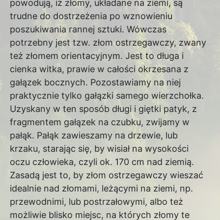
powodują, iż złomy, układane na ziemi, są
trudne do dostrzeżenia po wznowieniu
poszukiwania rannej sztuki. Wówczas
potrzebny jest tzw. złom ostrzegawczy, zwany
też złomem orientacyjnym. Jest to długa i
cienka witka, prawie w całości okrzesana z
gałązek bocznych. Pozostawiamy na niej
praktycznie tylko gałązki samego wierzchołka.
Uzyskany w ten sposób długi i giętki patyk, z
fragmentem gałązek na czubku, zwijamy w
pałąk. Pałąk zawieszamy na drzewie, lub
krzaku, starając się, by wisiał na wysokości
oczu człowieka, czyli ok. 170 cm nad ziemią.
Zasadą jest to, by złom ostrzegawczy wieszać
idealnie nad złomami, leżącymi na ziemi, np.
przewodnimi, lub postrzałowymi, albo też
możliwie blisko miejsc, na których złomy te