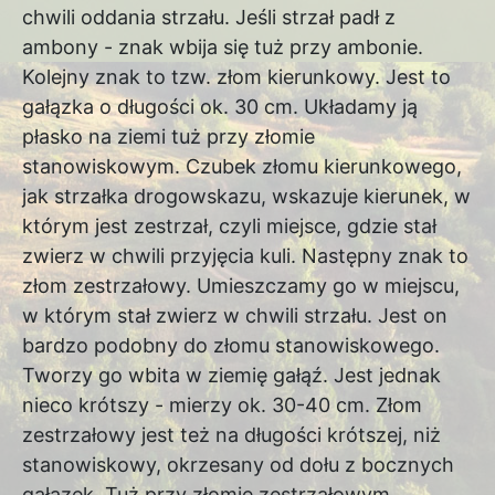
chwili oddania strzału. Jeśli strzał padł z
ambony - znak wbija się tuż przy ambonie.
Kolejny znak to tzw. złom kierunkowy. Jest to
gałązka o długości ok. 30 cm. Układamy ją
płasko na ziemi tuż przy złomie
stanowiskowym. Czubek złomu kierunkowego,
jak strzałka drogowskazu, wskazuje kierunek, w
którym jest zestrzał, czyli miejsce, gdzie stał
zwierz w chwili przyjęcia kuli. Następny znak to
złom zestrzałowy. Umieszczamy go w miejscu,
w którym stał zwierz w chwili strzału. Jest on
bardzo podobny do złomu stanowiskowego.
Tworzy go wbita w ziemię gałąź. Jest jednak
nieco krótszy - mierzy ok. 30-40 cm. Złom
zestrzałowy jest też na długości krótszej, niż
stanowiskowy, okrzesany od dołu z bocznych
gałązek. Tuż przy złomie zestrzałowym