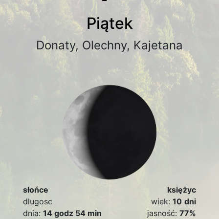
Piątek
Donaty, Olechny, Kajetana
słońce
księżyc
dlugosc
wiek:
10
dni
dnia:
14 godz 54 min
jasność:
77%