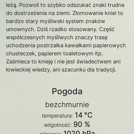
leżą. Pozwoli to szybko odszukać znaki trudne
do dostrzeżenia na ziemi. Złomowanie kniei to
bardzo stary myśliwski system znaków
umownych. Dziś rzadko stosowany. Część
współczesnych myśliwych znaczy trasę
uchodzenia postrzałka kawałkami papierowych
chusteczek, papierem toaletowym itp.
Zaśmieca to knieję i nie jest świadectwem ani
łowieckiej wiedzy, ani szacunku dla tradycji.
Pogoda
bezchmurnie
14
°C
temperatura:
90 %
wilgotność:
1020 hPa