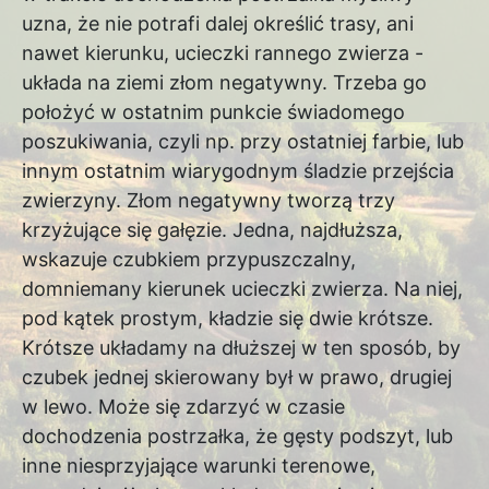
uzna, że nie potrafi dalej określić trasy, ani
nawet kierunku, ucieczki rannego zwierza -
układa na ziemi złom negatywny. Trzeba go
położyć w ostatnim punkcie świadomego
poszukiwania, czyli np. przy ostatniej farbie, lub
innym ostatnim wiarygodnym śladzie przejścia
zwierzyny. Złom negatywny tworzą trzy
krzyżujące się gałęzie. Jedna, najdłuższa,
wskazuje czubkiem przypuszczalny,
domniemany kierunek ucieczki zwierza. Na niej,
pod kątek prostym, kładzie się dwie krótsze.
Krótsze układamy na dłuższej w ten sposób, by
czubek jednej skierowany był w prawo, drugiej
w lewo. Może się zdarzyć w czasie
dochodzenia postrzałka, że gęsty podszyt, lub
inne niesprzyjające warunki terenowe,