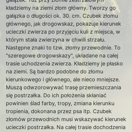
kładziemy na ziemi złom główny. Tworzy go
gałązka o długości ok. 30. cm. Czubek złomu
głównego, jak drogowskaz, pokazuje kierunek
ucieczki zwierza po przyjęciu kuli z miejsca, w
którym stała zwierzyna w chwili strzału.
Następne znaki to tzw. złomy przewodnie. To
"szeregowe drogowskazy", układane na całej
trasie uchodzenia zwierza. Kładziemy je płasko
na ziemi. Są bardzo podobne do złomu
kierunkowego i głównego, ale nieco mniejsze.
Muszą odwzorowywać trasę przemieszczania
się postrzałka. Do ich położenia skłaniać
powinien ślad farby, tropy, zmiana kierunku
tropienia, dokonana przez psa itp. Czubek
złomów przewodnich musi wskazywać kierunek
ucieczki postrzałka. Na całej trasie dochodzenia