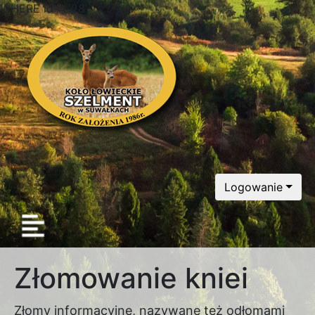
WHERE id = '28'
Logowanie
Złomowanie kniei
Złomy informacyjne, nazywane też odłomami