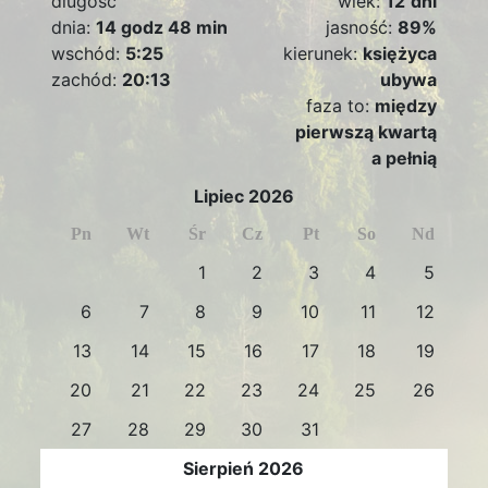
dlugosc
wiek:
12
dni
dnia:
14 godz 48 min
jasność:
89%
wschód:
5:25
kierunek:
księżyca
zachód:
20:13
ubywa
faza to:
między
pierwszą kwartą
a pełnią
Lipiec 2026
Pn
Wt
Śr
Cz
Pt
So
Nd
1
2
3
4
5
6
7
8
9
10
11
12
13
14
15
16
17
18
19
20
21
22
23
24
25
26
27
28
29
30
31
Sierpień 2026