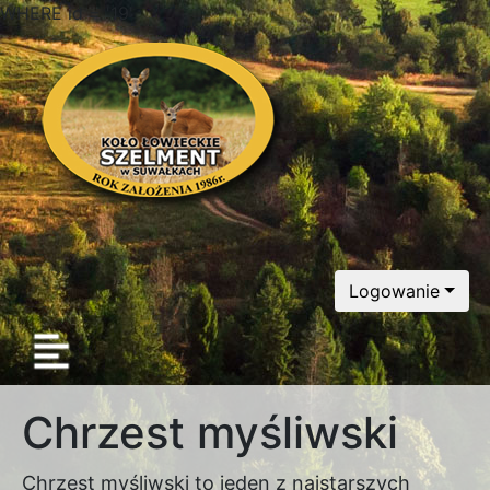
WHERE id = '19'
Logowanie
Chrzest myśliwski
Chrzest myśliwski to jeden z najstarszych