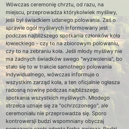
Wówczas ceremonię chrztu, od razu, na
miejscu, przeprowadza którykolwiek myśliwy,
jeśli był świadkiem udanego polowania. Zaś o
sprawie ogół myśliwych informowany jest
podczas najbliższego spotkania członków koła
łowieckiego - czy to na zbiorowym polowaniu,
czy to na zebraniu koła. Jeśli młody myśliwy nie
ma żadnych świadków swego "wyzwolenia", bo
stało się to w trakcie samotnego polowania
indywidualnego, wówczas informuje o
wszystkim zarząd koła, a ten oficjalnie ogłasza
radosną nowinę podczas najbliższego
spotkania wszystkich myśliwych. Młodego
strzelca uznaje się za "ochrzczonego", ale
ceremoniału nie przeprowadza się. Sporo
kontrowersji budzi wspomniany obyczaj
pomazania czoła adepta farbą zwierza. Rodzi