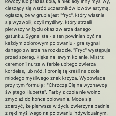
łowczy lub prezes koła, a niekiedy inny myśliwy,
cieszący się wśród uczestników łowów estymą,
ogłasza, że w grupie jest "fryc", który właśnie
się wyzwolił, czyli myśliwy, który strzelił
pierwszy w życiu okaz zwierza danego
gatunku. Sygnalista - a ten powinien być na
każdym zbiorowym polowaniu - gra sygnał
danego zwierza na rozkładzie. "Fryc" występuje
przed szereg. Klęka na lewym kolanie. Mistrz
ceremonii nurza w farbie ubitego zwierza
kordelas, lub nóż, i bronią tą kreśli na czole
młodego myśliwego znak krzyża. Wypowiada
przy tym formułę : "Chrzczę Cię na wyznawcę
świętego Huberta". Farby z czoła nie wolno
zmyć aż do końca polowania. Może się
zdarzyć, że pierwsza w życiu zwierzyna padnie
z ręki myśliwego na polowaniu indywidualnym.