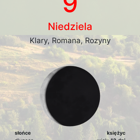
9
Niedziela
Klary, Romana, Rozyny
słońce
księżyc