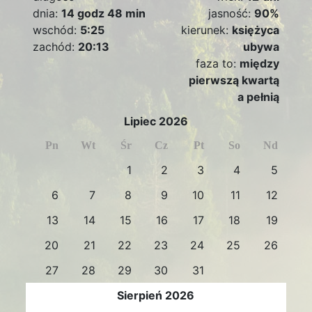
dnia:
14 godz 48 min
jasność:
90%
wschód:
5:25
kierunek:
księżyca
zachód:
20:13
ubywa
faza to:
między
pierwszą kwartą
a pełnią
Lipiec 2026
Pn
Wt
Śr
Cz
Pt
So
Nd
1
2
3
4
5
6
7
8
9
10
11
12
13
14
15
16
17
18
19
20
21
22
23
24
25
26
27
28
29
30
31
Sierpień 2026