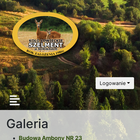
WHERE id = '4'
Logowanie
Galeria
Budowa Ambony NR 23