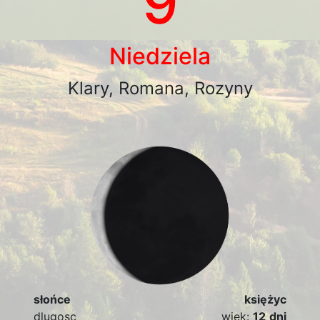
9
Niedziela
Klary, Romana, Rozyny
słońce
księżyc
dlugosc
wiek:
12
dni