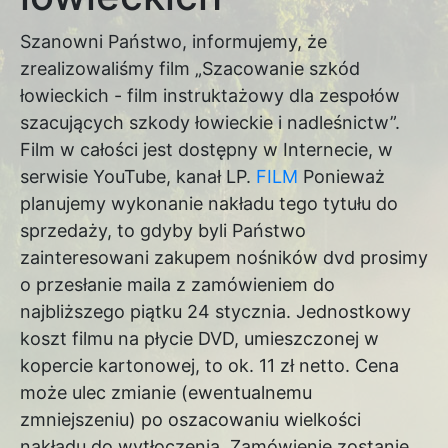
Szanowni Państwo, informujemy, że
zrealizowaliśmy film „Szacowanie szkód
łowieckich - film instruktażowy dla zespołów
szacujących szkody łowieckie i nadleśnictw”.
Film w całości jest dostępny w Internecie, w
serwisie YouTube, kanał LP.
FILM
Ponieważ
planujemy wykonanie nakładu tego tytułu do
sprzedaży, to gdyby byli Państwo
zainteresowani zakupem nośników dvd prosimy
o przesłanie maila z zamówieniem do
najbliższego piątku 24 stycznia. Jednostkowy
koszt filmu na płycie DVD, umieszczonej w
kopercie kartonowej, to ok. 11 zł netto. Cena
może ulec zmianie (ewentualnemu
zmniejszeniu) po oszacowaniu wielkości
nakładu do wytłoczenia. Zamówienie zostanie