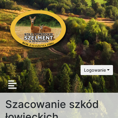
WHERE id = '140'
Logowanie
Szacowanie szkód
łowieckich