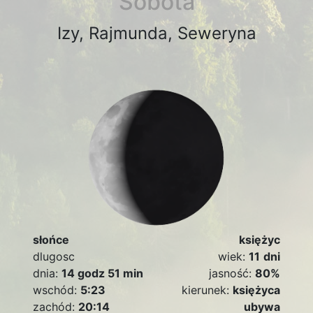
Sobota
Izy, Rajmunda, Seweryna
słońce
księżyc
dlugosc
wiek:
11
dni
dnia:
14 godz 51 min
jasność:
80%
wschód:
5:23
kierunek:
księżyca
zachód:
20:14
ubywa