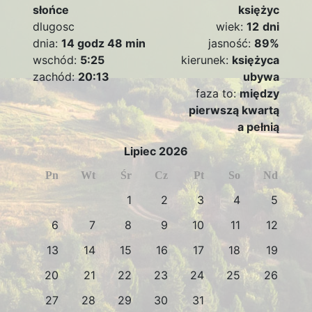
słońce
księżyc
dlugosc
wiek:
12
dni
dnia:
14 godz 48 min
jasność:
89%
wschód:
5:25
kierunek:
księżyca
zachód:
20:13
ubywa
faza to:
między
pierwszą kwartą
a pełnią
Lipiec 2026
Pn
Wt
Śr
Cz
Pt
So
Nd
1
2
3
4
5
6
7
8
9
10
11
12
13
14
15
16
17
18
19
20
21
22
23
24
25
26
27
28
29
30
31