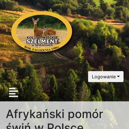
WHERE id = '63'
Logowanie
Afrykański pomór
świń w Polsce