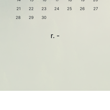
21
22
23
24
25
26
27
28
29
30
r. -