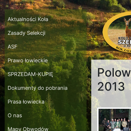
WHERE id = '62'
Aktualności Koła
Zasady Selekcji
ASF
Prawo łowieckie
Polow
SPRZEDAM-KUPIĘ
2013
Dokumenty do pobrania
Prasa łowiecka
O nas
Mapy Obwodów