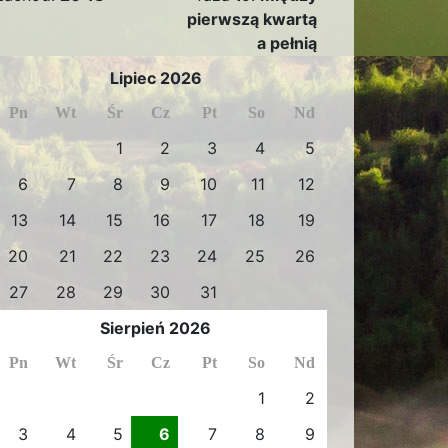
pierwszą kwartą
a pełnią
Lipiec 2026
Pn
Wt
Śr
Cz
Pt
So
Nd
1
2
3
4
5
6
7
8
9
10
11
12
13
14
15
16
17
18
19
20
21
22
23
24
25
26
27
28
29
30
31
Sierpień 2026
Pn
Wt
Śr
Cz
Pt
So
Nd
1
2
3
4
5
6
7
8
9