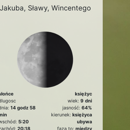
Jakuba, Sławy, Wincentego
słońce
księżyc
dlugosc
wiek:
9
dni
dnia:
14 godz 58
jasność:
64%
min
kierunek:
księżyca
wschód:
5:20
ubywa
zachód:
20:18
faza to:
między