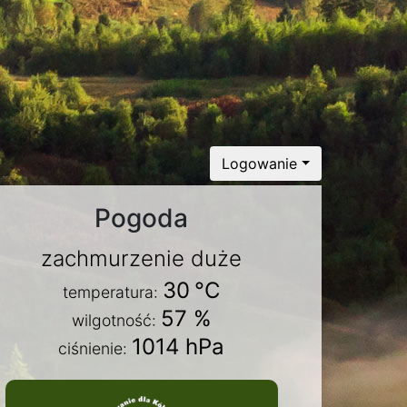
Logowanie
Pogoda
zachmurzenie duże
30
°C
temperatura:
57 %
wilgotność:
1014 hPa
ciśnienie: