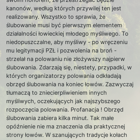
kanonów, według których przywilej ten jest
realizowany. Wszystko to sprawia, że
ślubowanie musi być pierwszym elementem
działalności łowieckiej młodego myśliwego. To
niedopuszczalne, aby myśliwy - po wręczeniu
mu legitymacji PZŁ i pozwolenia na broń -
strzelał na polowaniu nie złożywszy najpierw
ślubowania. Zdarzają się, niestety, przypadki, w
których organizatorzy polowania odkładają
obrzęd ślubowania na koniec łowów. Zazwyczaj
tłumaczą to zniecierpliwieniem innych
myśliwych, oczekujących jak najszybszego
rozpoczęcia polowania. Profanacja ! Obrzęd
ślubowania zabiera kilka minut. Tak małe
opóźnienie nie ma znaczenia dla praktycznej
strony łowów. W szanujących tradycje kołach