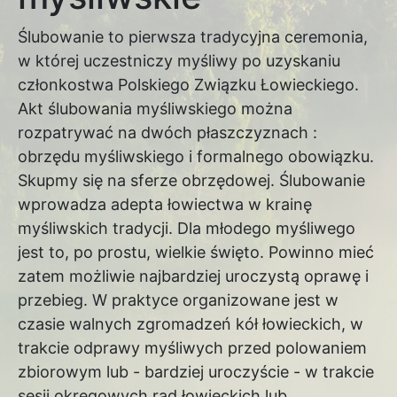
Ślubowanie to pierwsza tradycyjna ceremonia,
w której uczestniczy myśliwy po uzyskaniu
członkostwa Polskiego Związku Łowieckiego.
Akt ślubowania myśliwskiego można
rozpatrywać na dwóch płaszczyznach :
obrzędu myśliwskiego i formalnego obowiązku.
Skupmy się na sferze obrzędowej. Ślubowanie
wprowadza adepta łowiectwa w krainę
myśliwskich tradycji. Dla młodego myśliwego
jest to, po prostu, wielkie święto. Powinno mieć
zatem możliwie najbardziej uroczystą oprawę i
przebieg. W praktyce organizowane jest w
czasie walnych zgromadzeń kół łowieckich, w
trakcie odprawy myśliwych przed polowaniem
zbiorowym lub - bardziej uroczyście - w trakcie
sesji okręgowych rad łowieckich lub