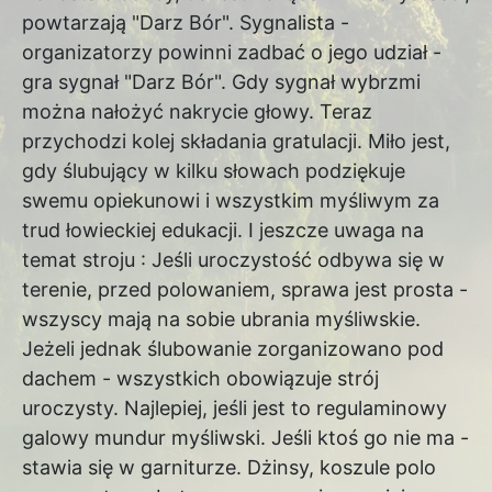
powtarzają "Darz Bór". Sygnalista -
organizatorzy powinni zadbać o jego udział -
gra sygnał "Darz Bór". Gdy sygnał wybrzmi
można nałożyć nakrycie głowy. Teraz
przychodzi kolej składania gratulacji. Miło jest,
gdy ślubujący w kilku słowach podziękuje
swemu opiekunowi i wszystkim myśliwym za
trud łowieckiej edukacji. I jeszcze uwaga na
temat stroju : Jeśli uroczystość odbywa się w
terenie, przed polowaniem, sprawa jest prosta -
wszyscy mają na sobie ubrania myśliwskie.
Jeżeli jednak ślubowanie zorganizowano pod
dachem - wszystkich obowiązuje strój
uroczysty. Najlepiej, jeśli jest to regulaminowy
galowy mundur myśliwski. Jeśli ktoś go nie ma -
stawia się w garniturze. Dżinsy, koszule polo