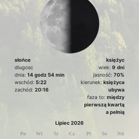
słońce
księżyc
dlugosc
wiek:
9
dni
dnia:
14 godz 54 min
jasność:
70%
wschód:
5:22
kierunek:
księżyca
zachód:
20:16
ubywa
faza to:
między
pierwszą kwartą
a pełnią
Lipiec 2026
Pn
Wt
Śr
Cz
Pt
So
Nd