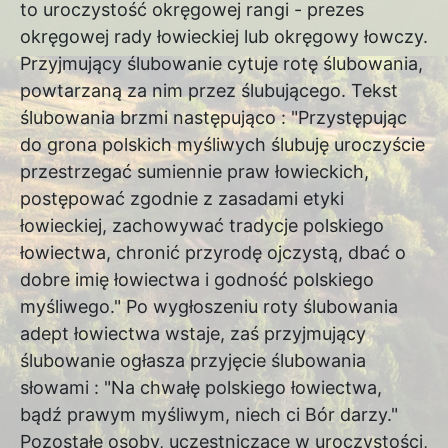
to uroczystość okręgowej rangi - prezes
okręgowej rady łowieckiej lub okręgowy łowczy.
Przyjmujący ślubowanie cytuje rotę ślubowania,
powtarzaną za nim przez ślubującego. Tekst
ślubowania brzmi następująco : "Przystępując
do grona polskich myśliwych ślubuję uroczyście
przestrzegać sumiennie praw łowieckich,
postępować zgodnie z zasadami etyki
łowieckiej, zachowywać tradycje polskiego
łowiectwa, chronić przyrodę ojczystą, dbać o
dobre imię łowiectwa i godność polskiego
myśliwego." Po wygłoszeniu roty ślubowania
adept łowiectwa wstaje, zaś przyjmujący
ślubowanie ogłasza przyjęcie ślubowania
słowami : "Na chwałę polskiego łowiectwa,
bądź prawym myśliwym, niech ci Bór darzy."
Pozostałe osoby, uczestniczące w uroczystości,