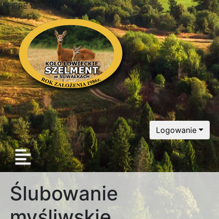
WHERE id = '18'
Logowanie
Ślubowanie
myśliwskie