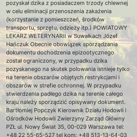
pozyskał dzika z posiadaczem trzody chlewnej
w celu eliminacji przenoszenia zakażenia
(korzystanie z pomieszczeń, środków
transportu, sprzętu, odzieży itp.) POWIATOWY
LEKARZ WETERYNARII w Suwałkach Józef
Hańczuk Obecnie obowiązek sporządzania
dokumentu dochodzenia epizootycznego
został ograniczony, w przypadku dzika
pozyskanego na skutek polowania istnieje tylko
na terenie obszarów objętych restrykcjami i
obszarów w strefie ochronnej. W przypadku
stwierdzenia padłego dzika na terenie całego
kraju należy sporządzić opisywany dokument.
Bartłomiej Popczyk Kierownik Działu Hodowli i
Ośrodków Hodowli Zwierzyny Zarząd Główny
PZŁ ul. Nowy Świat 35, 00-029 Warszawa tel:
+48 22 55-65-527 tel kom: +48 513-13-64-03