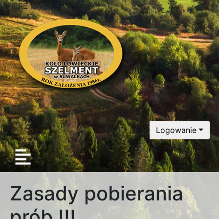
WHERE id = '59'
Logowanie
Zasady pobierania
prób !!!