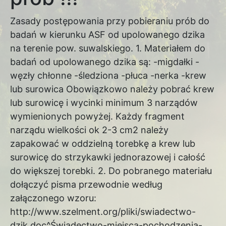
Zasady postępowania przy pobieraniu prób do
badań w kierunku ASF od upolowanego dzika
na terenie pow. suwalskiego. 1. Materiałem do
badań od upolowanego dzika są: -migdałki -
węzły chłonne -śledziona -płuca -nerka -krew
lub surowica Obowiązkowo należy pobrać krew
lub surowicę i wycinki minimum 3 narządów
wymienionych powyżej. Każdy fragment
narządu wielkości ok 2-3 cm2 należy
zapakować w oddzielną torebkę a krew lub
surowicę do strzykawki jednorazowej i całość
do większej torebki. 2. Do pobranego materiału
dołączyć pisma przewodnie według
załączonego wzoru:
http://www.szelment.org/pliki/swiadectwo-
dzik.doc^Świadectwo-miejsca-pochodzenia-