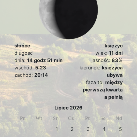
słońce
księżyc
dlugosc
wiek:
11
dni
dnia:
14 godz 51 min
jasność:
83%
wschód:
5:23
kierunek:
księżyca
zachód:
20:14
ubywa
faza to:
między
pierwszą kwartą
a pełnią
Lipiec 2026
Pn
Wt
Śr
Cz
Pt
So
Nd
1
2
3
4
5