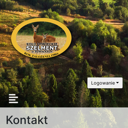
tyt z serwera 2: 30http://www.szelment.org/index.php?
tyt=kontakt/5,30
Logowanie
Kontakt