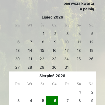
pierwszą kwartą
a pełnią
Lipiec 2026
Pn
Wt
Śr
Cz
Pt
So
Nd
1
2
3
4
5
6
7
8
9
10
11
12
13
14
15
16
17
18
19
20
21
22
23
24
25
26
27
28
29
30
31
Sierpień 2026
Pn
Wt
Śr
Cz
Pt
So
Nd
1
2
3
4
5
6
7
8
9