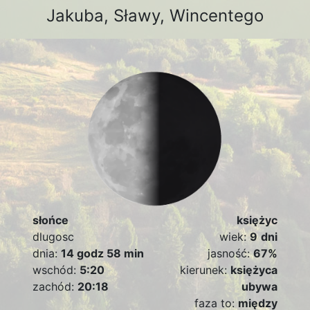
Jakuba, Sławy, Wincentego
słońce
księżyc
dlugosc
wiek:
9
dni
dnia:
14 godz 58 min
jasność:
67%
wschód:
5:20
kierunek:
księżyca
zachód:
20:18
ubywa
faza to:
między