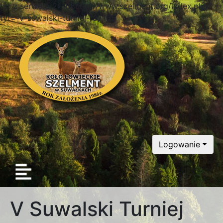
tyt z serwera 2: 165http://www.szelment.org/index.php?
tyt=-v-suwalski-turniej-/97,165
Logowanie
V Suwalski Turniej