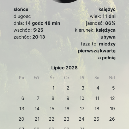
słońce
księżyc
dlugosc
wiek:
11
dni
dnia:
14 godz 48 min
jasność:
86%
wschód:
5:25
kierunek:
księżyca
zachód:
20:13
ubywa
faza to:
między
pierwszą kwartą
a pełnią
Lipiec 2026
Pn
Wt
Śr
Cz
Pt
So
Nd
1
2
3
4
5
6
7
8
9
10
11
12
13
14
15
16
17
18
19
20
21
22
23
24
25
26