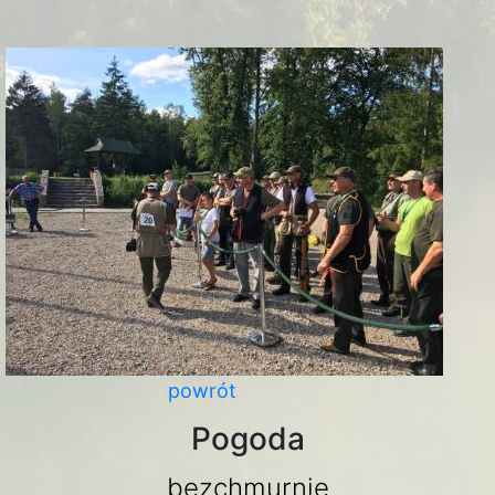
powrót
Pogoda
bezchmurnie